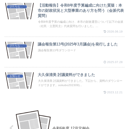
【活動報告】令和8年度予算編成に向けた質疑：本
ひたちなか市議会
市の財政状況と大型事業のあり方を問う（会派代表
質問）
令和8年度予算の編成に向け、本市の財政運営について以下の会派
（社民・立憲民主）代表質問を行いました。...
2026.06.19
議会報告第13号(2025年3月議会)を発行しました
ひたちなか市議会
議会報告第13号ダウンロード
2025.07.28
大久保清美 討議資料ができました
お知らせ
大久保清美 討議資料ができました。下記から、資料のダウンロー
ドができます。ookubo202309)...
2023.12.21
令和6年度 12月定例会