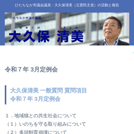
ひたちなか市議会議員・大久保清美（立憲民主党）の活動と報告
令和７年 3月定例会
大久保清美 一般質問 質問項目
令和７年 3月定例会
１．地域猫との共生社会について
（１）いのちを守る取り組みについて
（２）多頭飼育崩壊について